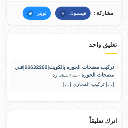
مشاركة :
فيسبوك
فيسبوك
تويتر
تويتر
تعليق واحد
تركيب مضخات الجوره بالكويت|66632260|فني
مضخات الجوره -
رد
منذ 4 سنوات
[…] تركيب المجاري […]
اترك تعليقاً