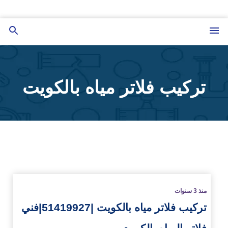
التجاوز
إلى
القائمة
بحث
المحتوى
عن
تركيب فلاتر مياه بالكويت
زيد
منذ 3 سنوات
تركيب فلاتر مياه بالكويت |51419927|فني