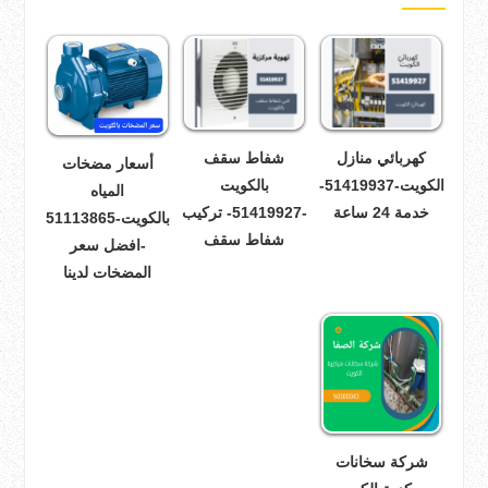
كهربائي منازل
شفاط سقف
أسعار مضخات
الكويت-51419937-
بالكويت
المياه
خدمة 24 ساعة
-51419927- تركيب
بالكويت-51113865
شفاط سقف
-افضل سعر
المضخات لدينا
شركة سخانات