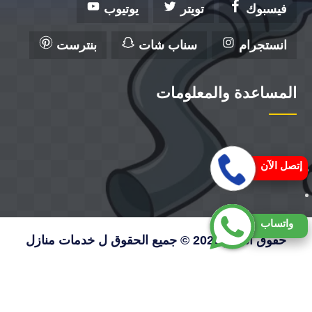
فيسبوك
تويتر
يوتيوب
انستجرام
سناب شات
بنترست
المساعدة والمعلومات
إتصل الآن
واتساب
حقوق النشر 2026 © جميع الحقوق ل خدمات منازل
الكويت
< class="fixed-btn">