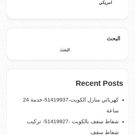
امريكي
البحث
البحث
Recent Posts
كهربائي منازل الكويت-51419937-خدمة 24
ساعة
شفاط سقف بالكويت -51419927- تركيب
شفاط سقف