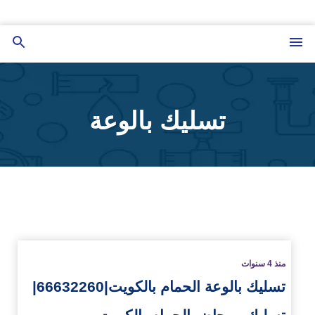
التجاوز
إلى
القائمة
بحث
المحتوى
عن
تسليك بالوعة
زيد
منذ 4 سنوات
تسليك بالوعة الحمام بالكويت|66632260|