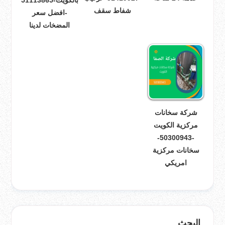
بالكويت-51113865
شفاط سقف
-افضل سعر
المضخات لدينا
شركة سخانات
مركزية الكويت
-50300943-
سخانات مركزية
امريكي
البحث