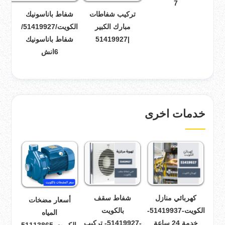
7
تركيب شفاطات
شفاط باناسونيك
مبارك الكبير
الكويت/51419927/
|51419927
شفاط باناسونيك
6انش
خدمات اخرى
كهربائي منازل
شفاط سقف
أسعار مضخات
الكويت-51419937-
بالكويت
المياه
خدمة 24 ساعة
-51419927- تركيب