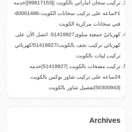
تركيب سخان اماراتي بالكويت ||99817153||خدمه
٢٤ساعه
على
تركيب سخانات الكويت-60001486-
فني سخانات مركزية الكويت
كهربائيّ جمعية سلوى51419927- اتصل الآن
على
كهربائي تركيب نجف بالكويت/51419927/كهربائي
تركيب ليتات بالكويت
تركيب مضخات بالكويت |51419927|خدمه
24ساعه
على
تركيب شاور بوكس بالكويت
|50300943|تفصيل شاور بالكويت
Archives