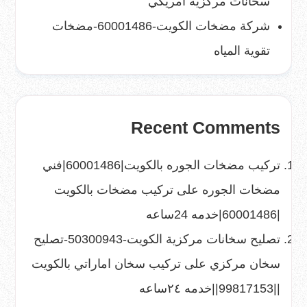
سخانات مركزية امريكي
شركة مضخات الكويت-60001486-مضخات
تقوية المياه
Recent Comments
تركيب مضخات الجوره بالكويت|60001486|فني
مضخات الجوره
على
تركيب مضخات بالكويت
|60001486|خدمه 24ساعه
تصليح سخانات مركزية الكويت-50300943-تصليح
سخان مركزي
على
تركيب سخان اماراتي بالكويت
||99817153||خدمه ٢٤ساعه