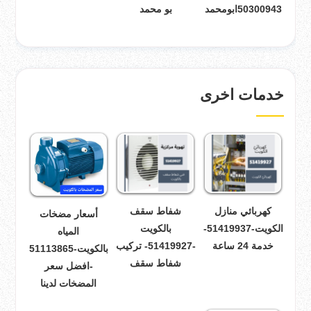
50300943ابومحمد
بو محمد
خدمات اخرى
كهربائي منازل
شفاط سقف
أسعار مضخات
الكويت-51419937-
بالكويت
المياه
خدمة 24 ساعة
-51419927- تركيب
بالكويت-51113865
شفاط سقف
-افضل سعر
المضخات لدينا