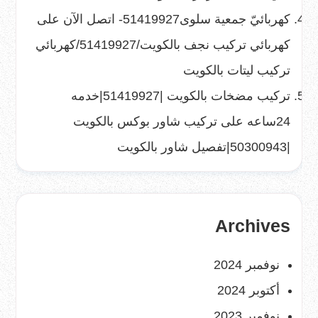
كهربائيّ جمعية سلوى51419927- اتصل الآن
على
كهربائي تركيب نجف بالكويت/51419927/كهربائي
تركيب ليتات بالكويت
تركيب مضخات بالكويت |51419927|خدمه
24ساعه
على
تركيب شاور بوكس بالكويت
|50300943|تفصيل شاور بالكويت
Archives
نوفمبر 2024
أكتوبر 2024
نوفمبر 2023