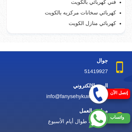
فني كهربائي بالكويت
كهربائي سخانات مركزيه بالكويت
كهربائي منازل الكويت
جوال
51419927
البريد الإلكتروني
إتصل الآن
info@fanysehykuwait.com
مواعيد العمل
واتساب
24 ساعة طوال أيام الأسبوع