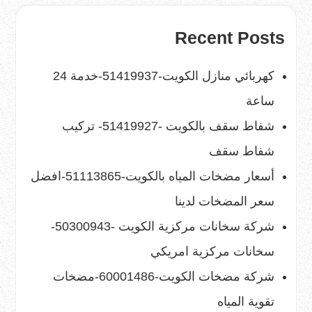
Recent Posts
كهربائي منازل الكويت-51419937-خدمة 24
ساعة
شفاط سقف بالكويت -51419927- تركيب
شفاط سقف
أسعار مضخات المياه بالكويت-51113865-افضل
سعر المضخات لدينا
شركة سخانات مركزية الكويت -50300943-
سخانات مركزية امريكي
شركة مضخات الكويت-60001486-مضخات
تقوية المياه