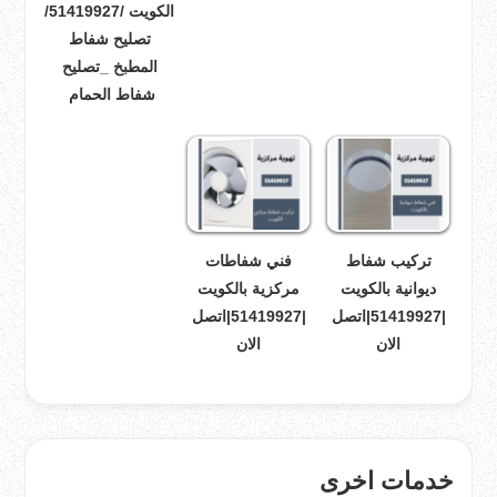
الكويت /51419927/
تصليح شفاط
المطبخ _تصليح
شفاط الحمام
تركيب شفاط
فني شفاطات
ديوانية بالكويت
مركزية بالكويت
|51419927|اتصل
|51419927|اتصل
الان
الان
خدمات اخرى