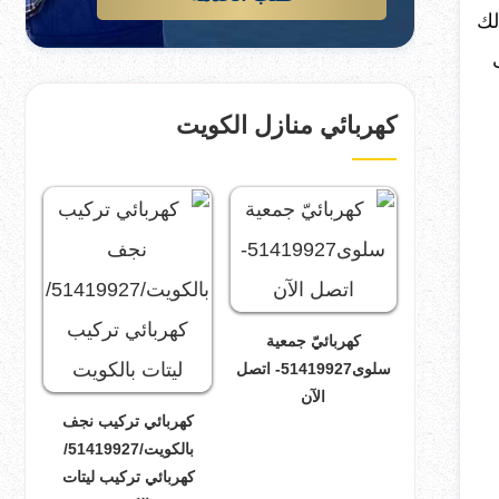
لك
كهربائي منازل الكويت
كهربائيّ جمعية
سلوى51419927- اتصل
الآن
كهربائي تركيب نجف
بالكويت/51419927/
كهربائي تركيب ليتات