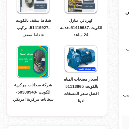
ي
كهربائي منازل
شفاط سقف بالكويت
الكويت-51419937-خدمة
-51419927- تركيب
24 ساعة
شفاط سقف
ي
أسعار مضخات المياه
شركة سخانات مركزية
بالكويت-51113865-
الكويت -50300943-
افضل سعر المضخات
يب
سخانات مركزية امريكي
لدينا