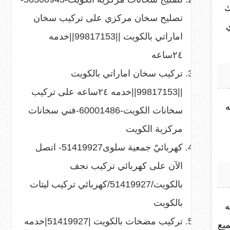
ك
تصليح سخان مركزي
على
تركيب سخان
اماراتي بالكويت ||99817153||خدمه
٢٤ساعه
تركيب سخان اماراتي بالكويت
||99817153||خدمه ٢٤ساعه
على
تركيب
ه
سخانات الكويت-60001486-فني سخانات
مركزية الكويت
كهربائيّ جمعية سلوى51419927- اتصل
الآن
على
كهربائي تركيب نجف
بالكويت/51419927/كهربائي تركيب ليتات
بالكويت
ه
تركيب مضخات بالكويت |51419927|خدمه
ميع