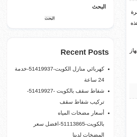
البحث
رة
البحث
ذه
هاز
Recent Posts
كهربائي منازل الكويت-51419937-خدمة
24 ساعة
شفاط سقف بالكويت -51419927-
تركيب شفاط سقف
أسعار مضخات المياه
بالكويت-51113865-افضل سعر
المضخات لدينا