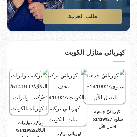
طلب الخدمة
كهربائي منازل الكويت
كهربائيّ جمعية
سلوى51419927-
تركيب وايرات
اتصل الآن
البلاك/5141992/
كهربائي تركيب