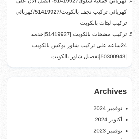
كهربائيّ جمعية سلوى51419927- اتصل الآن
على
كهربائي تركيب نجف بالكويت/51419927/كهربائي
تركيب ليتات بالكويت
تركيب مضخات بالكويت |51419927|خدمه
24ساعه
على
تركيب شاور بوكس بالكويت
|50300943|تفصيل شاور بالكويت
Archives
نوفمبر 2024
أكتوبر 2024
نوفمبر 2023