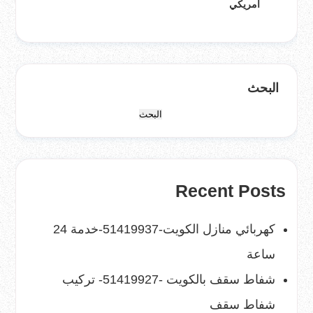
امريكي
البحث
البحث
Recent Posts
كهربائي منازل الكويت-51419937-خدمة 24
ساعة
شفاط سقف بالكويت -51419927- تركيب
شفاط سقف