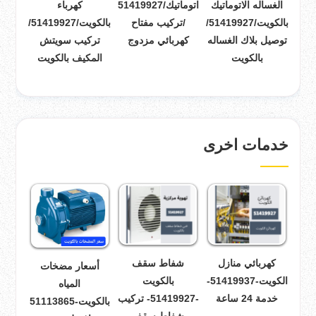
الغساله الاتوماتيك
اتوماتيك/51419927
كهرباء
بالكويت/51419927/
/تركيب مفتاح
بالكويت/51419927/
توصيل بلاك الغساله
كهربائي مزدوج
تركيب سويتش
بالكويت
المكيف بالكويت
خدمات اخرى
كهربائي منازل
شفاط سقف
أسعار مضخات
الكويت-51419937-
بالكويت
المياه
خدمة 24 ساعة
-51419927- تركيب
بالكويت-51113865
شفاط سقف