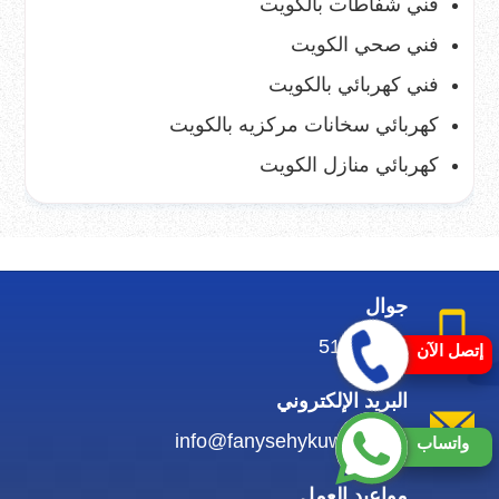
فني شفاطات بالكويت
فني صحي الكويت
فني كهربائي بالكويت
كهربائي سخانات مركزيه بالكويت
كهربائي منازل الكويت
جوال
51419927
إتصل الآن
البريد الإلكتروني
info@fanysehykuwait.com
واتساب
مواعيد العمل