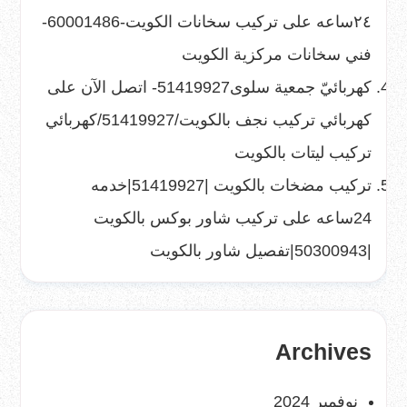
٢٤ساعه
على
تركيب سخانات الكويت-60001486-
فني سخانات مركزية الكويت
كهربائيّ جمعية سلوى51419927- اتصل الآن
على
كهربائي تركيب نجف بالكويت/51419927/كهربائي
تركيب ليتات بالكويت
تركيب مضخات بالكويت |51419927|خدمه
24ساعه
على
تركيب شاور بوكس بالكويت
|50300943|تفصيل شاور بالكويت
Archives
نوفمبر 2024