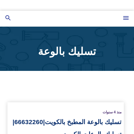
التجاوز
إلى
القائمة
بحث
المحتوى
عن
تسليك بالوعة
زيد
منذ 4 سنوات
تسليك بالوعة المطبخ بالكويت|66632260|